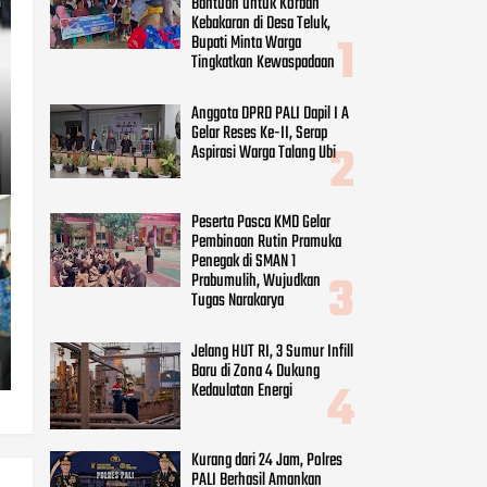
Bantuan untuk Korban
Kebakaran di Desa Teluk,
Bupati Minta Warga
Tingkatkan Kewaspadaan
Anggota DPRD PALI Dapil I A
Gelar Reses Ke-II, Serap
Aspirasi Warga Talang Ubi
Peserta Pasca KMD Gelar
Pembinaan Rutin Pramuka
Penegak di SMAN 1
Prabumulih, Wujudkan
Tugas Narakarya
Jelang HUT RI, 3 Sumur Infill
Baru di Zona 4 Dukung
Kedaulatan Energi
Kurang dari 24 Jam, Polres
PALI Berhasil Amankan