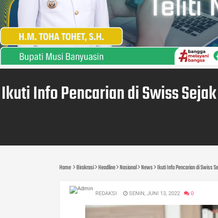
Ikuti Info Pencarian di Swiss Seja
Home
Birokrasi
Headline
Nasional
News
Ikuti Info Pencarian di Swiss S
REDAKSI
SENIN, JUNI 13, 2022
0