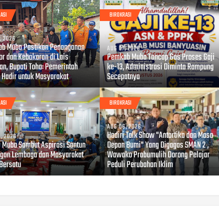
ASI
BIROKRASI
, 2026
b Muba Pastikan Penanganan
AUG 07, 2026
or dan Kebakaran di Lais
Pemkab Muba Tancap Gas Proses Gaji
an, Bupati Toha: Pemerintah
ke-13, Administrasi Diminta Rampung
u Hadir untuk Masyarakat
Secepatnya
ASI
BIROKRASI
AUG 06, 2026
Hadiri Talk Show "Antartika dan Masa
, 2026
i Muba Sambut Aspirasi Santun
Depan Bumi" Yang Digagas SMAN 2 ,
gan Lembaga dan Masyarakat
Wawako Prabumulih Dorong Pelajar
Bersatu
Peduli Perubahan Iklim