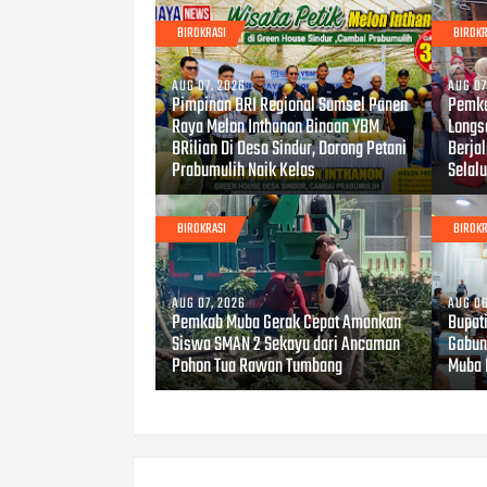
BIROKRASI
BIROKR
AUG 07, 2026
AUG 07
Pimpinan BRI Regional Sumsel Panen
Pemka
Raya Melon Inthanon Binaan YBM
Longs
BRilian Di Desa Sindur, Dorong Petani
Berjal
Prabumulih Naik Kelas
Selal
BIROKRASI
BIROKR
AUG 07, 2026
AUG 06
Pemkab Muba Gerak Cepat Amankan
Bupat
Siswa SMAN 2 Sekayu dari Ancaman
Gabun
Pohon Tua Rawan Tumbang
Muba 