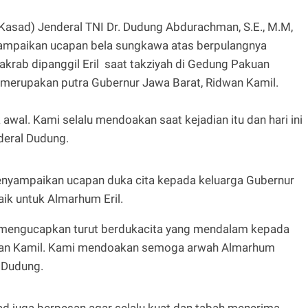
Kasad) Jenderal TNI Dr. Dudung Abdurachman, S.E., M.M,
ampaikan ucapan bela sungkawa atas berpulangnya
rab dipanggil Eril saat takziyah di Gedung Pakuan
merupakan putra Gubernur Jawa Barat, Ridwan Kamil.
awal. Kami selalu mendoakan saat kejadian itu dan hari ini
deral Dudung.
enyampaikan ucapan duka cita kepada keluarga Gubernur
ik untuk Almarhum Eril.
D mengucapkan turut berdukacita yang mendalam kepada
dwan Kamil. Kami mendoakan semoga arwah Almarhum
al Dudung.
ad juga berpesan agar selalu kuat dan tabah menerima