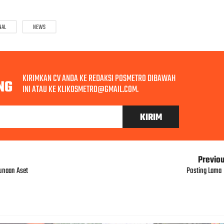
NAL
NEWS
KIRIMKAN CV ANDA KE REDAKSI POSMETRO DIBAWAH
NG
INI ATAU KE KLIKOSMETRO@GMAIL.COM.
Previo
gunaan Aset
Posting Lama