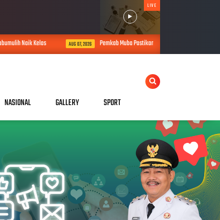
LIVE
bumulih Naik Kelas
Pemkab Muba Pastikan Penanganan Longsor dan Kebak
AUG 07, 2026
NASIONAL
GALLERY
SPORT