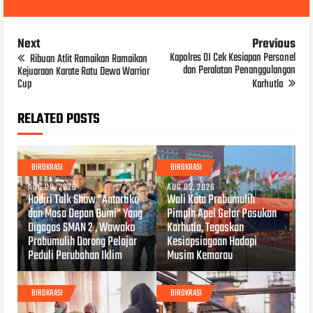
Next
Previous
Kapolres OI Cek Kesiapan Personel
Ribuan Atlit Ramaikan Ramaikan
dan Peralatan Penanggulangan
Kejuaraan Karate Ratu Dewa Warrior
Cup
Karhutla
RELATED POSTS
BIROKRASI
BIROKRASI
AUG 06, 2026
AUG 05, 2026
Hadiri Talk Show "Antartika
Wali Kota Prabumulih
dan Masa Depan Bumi" Yang
Pimpin Apel Gelar Pasukan
Digagas SMAN 2 , Wawako
Karhutla, Tegaskan
Prabumulih Dorong Pelajar
Kesiapsiagaan Hadapi
Peduli Perubahan Iklim
Musim Kemarau
BIROKRASI
BIROKRASI