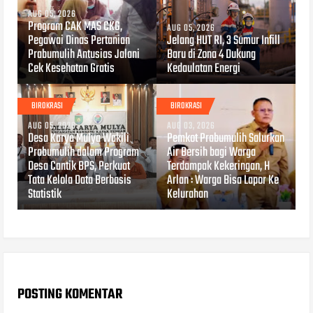
AUG 05, 2026
Program CAK MAS CKG,
AUG 05, 2026
Pegawai Dinas Pertanian
Jelang HUT RI, 3 Sumur Infill
Prabumulih Antusias Jalani
Baru di Zona 4 Dukung
Cek Kesehatan Gratis
Kedaulatan Energi
BIROKRASI
BIROKRASI
AUG 05, 2026
AUG 03, 2026
Desa Karya Mulya Wakili
Pemkot Prabumulih Salurkan
Prabumulih dalam Program
Air Bersih bagi Warga
Desa Cantik BPS, Perkuat
Terdampak Kekeringan, H
Tata Kelola Data Berbasis
Arlan : Warga Bisa Lapor Ke
Statistik
Kelurahan
POSTING KOMENTAR