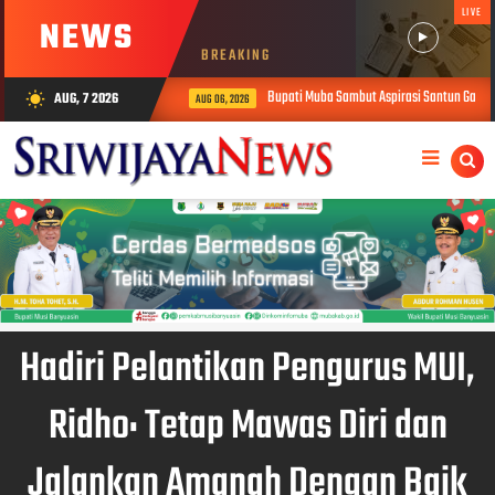
LIVE
NEWS
BREAKING
Bupati Muba Sambut Aspirasi Santun Gabungan 
AUG, 7 2026
wb_sunny
AUG 06, 2026
Hadiri Pelantikan Pengurus MUI,
Ridho: Tetap Mawas Diri dan
Jalankan Amanah Dengan Baik