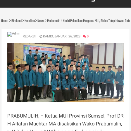
Home
Birokrasi
Headline
News
Prabumulih
Hadiri Pelantikan Pengurus MUI, Ridho: Tetap Mawas Dir
REDAKSI
KAMIS, JANUARI 26, 2023
0
PRABUMULIH, – Ketua MUI Provinsi Sumsel, Prof DR
H Aflatun Muchtar MA disaksikan Wako Prabumulih,