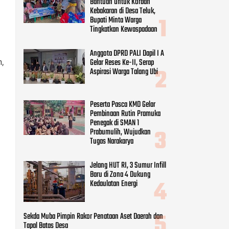
Bantuan untuk Korban
Kebakaran di Desa Teluk,
Bupati Minta Warga
Tingkatkan Kewaspadaan
Anggota DPRD PALI Dapil I A
Gelar Reses Ke-II, Serap
,
Aspirasi Warga Talang Ubi
Peserta Pasca KMD Gelar
Pembinaan Rutin Pramuka
Penegak di SMAN 1
Prabumulih, Wujudkan
Tugas Narakarya
Jelang HUT RI, 3 Sumur Infill
Baru di Zona 4 Dukung
Kedaulatan Energi
Sekda Muba Pimpin Rakor Penataan Aset Daerah dan
Tapal Batas Desa