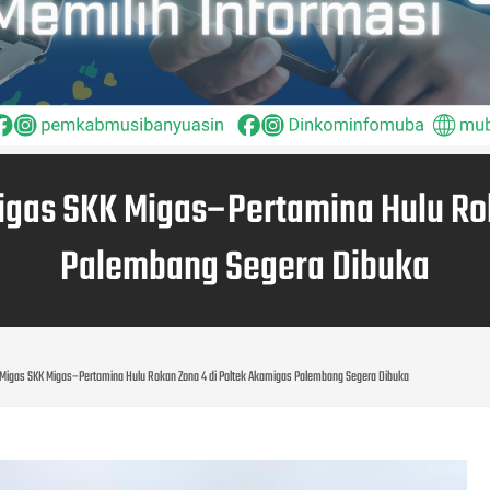
igas SKK Migas–Pertamina Hulu Rok
Palembang Segera Dibuka
Migas SKK Migas–Pertamina Hulu Rokan Zona 4 di Poltek Akamigas Palembang Segera Dibuka