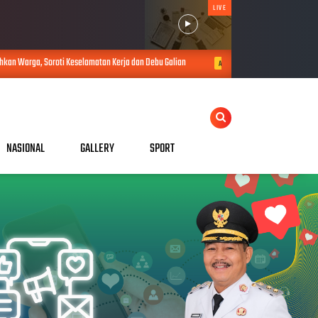
LIVE
eselamatan Kerja dan Debu Galian
Dana Desa Muba Tercepat dan Akurat, 
AUG 08, 2026
NASIONAL
GALLERY
SPORT