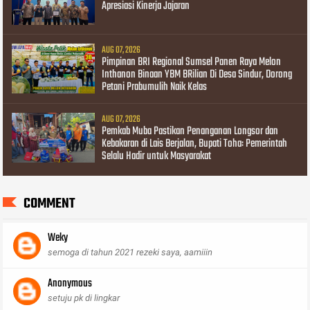
Apresiasi Kinerja Jajaran
AUG 07, 2026
Pimpinan BRI Regional Sumsel Panen Raya Melon
Inthanon Binaan YBM BRilian Di Desa Sindur, Dorong
Petani Prabumulih Naik Kelas
AUG 07, 2026
Pemkab Muba Pastikan Penanganan Longsor dan
Kebakaran di Lais Berjalan, Bupati Toha: Pemerintah
Selalu Hadir untuk Masyarakat
COMMENT
Weky
semoga di tahun 2021 rezeki saya, aamiiin
Anonymous
setuju pk di lingkar