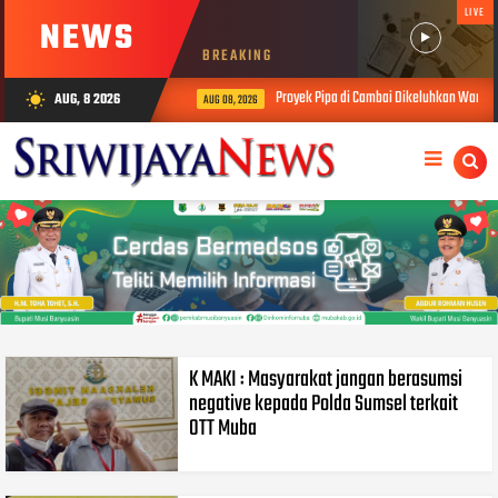
LIVE
NEWS
BREAKING
Proyek Pipa di Cambai Dikeluhkan Warga, 
AUG, 8 2026
wb_sunny
AUG 08, 2026
K MAKI : Masyarakat jangan berasumsi
negative kepada Polda Sumsel terkait
OTT Muba