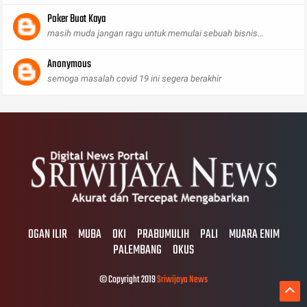
Poker Buat Kaya
masih muda jangan ragu untuk memulai sebuah bisnis...
Anonymous
semoga masalah covid 19 ini segera berakhir
OGAN ILIR
MUBA
OKI
PRABUMULIH
PALI
MUARA ENIM
PALEMBANG
OKUS
© Copyright 2019
Sriwijaya News