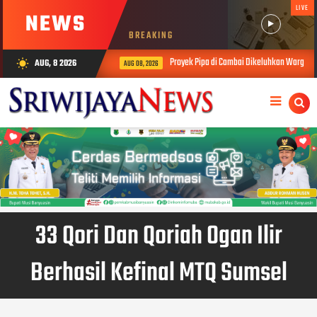
LIVE
NEWS
BREAKING
Proyek Pipa di Cambai Dikeluhkan Warga, Soroti Ke
AUG, 8 2026
wb_sunny
AUG 08, 2026
33 Qori Dan Qoriah Ogan Ilir
Berhasil Kefinal MTQ Sumsel