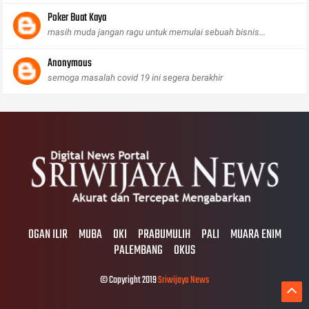
Poker Buat Kaya
masih muda jangan ragu untuk memulai sebuah bisnis...
Anonymous
semoga masalah covid 19 ini segera berakhir
OGAN ILIR
MUBA
OKI
PRABUMULIH
PALI
MUARA ENIM
PALEMBANG
OKUS
© Copyright 2019
Sriwijaya News