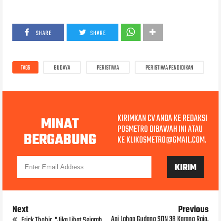
SHARE
SHARE
TAGS
BUDAYA
PERISTIWA
PERISTIWA PENDIDIKAN
KIRIMKAN CV ANDA KE REDAKSI
MINAT
POSMETRO DIBAWAH INI ATAU
BERGABUNG
KE KLIKOSMETRO@GMAIL.COM.
Next
Previous
Api Lahap Gudang SDN 38 Karang Raja,
Erick Thohir, "Jika Lihat Sejarah,