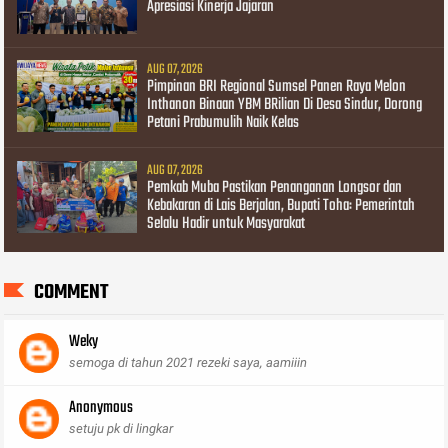
Apresiasi Kinerja Jajaran
AUG 07, 2026
Pimpinan BRI Regional Sumsel Panen Raya Melon
Inthanon Binaan YBM BRilian Di Desa Sindur, Dorong
Petani Prabumulih Naik Kelas
AUG 07, 2026
Pemkab Muba Pastikan Penanganan Longsor dan
Kebakaran di Lais Berjalan, Bupati Toha: Pemerintah
Selalu Hadir untuk Masyarakat
COMMENT
Weky
semoga di tahun 2021 rezeki saya, aamiiin
Anonymous
setuju pk di lingkar