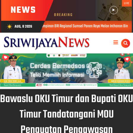
LIVE
NEWS
BREAKING
Pimpinan BRI Regional Sumsel Panen Raya Melon Inthanon Binaan YBM BRilian Di Desa Si
AUG, 8 2026
wb_sunny
26
Bawaslu OKU Timur dan Bupati OKU
Timur Tandatangani MOU
Penguatan Pengawasan