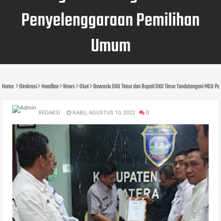
Penyelenggaraan Pemilihan
Umum
Home
Birokrasi
Headline
News
Okut
Bawaslu OKU Timur dan Bupati OKU Timur Tandatangani MOU 
REDAKSI
RABU, AGUSTUS 10, 2022
0