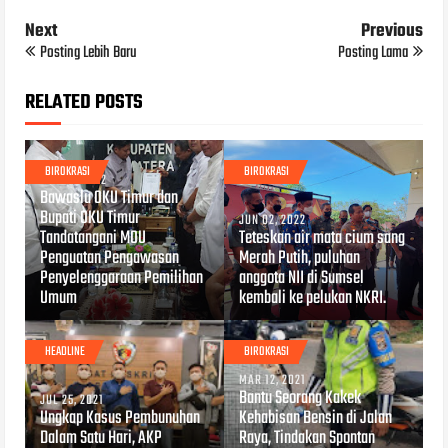
Next
Previous
Posting Lebih Baru
Posting Lama
RELATED POSTS
BIROKRASI
BIROKRASI
AUG 10, 2022
Bawaslu OKU Timur dan
Bupati OKU Timur
JUN 02, 2022
Tandatangani MOU
Teteskan air mata cium sang
Penguatan Pengawasan
Merah Putih, puluhan
Penyelenggaraan Pemilihan
anggota NII di Sumsel
Umum
kembali ke pelukan NKRI.
HEADLINE
BIROKRASI
MAR 12, 2021
Bantu Seorang Kakek
JUL 25, 2021
Ungkap Kasus Pembunuhan
Kehabisan Bensin di Jalan
Dalam Satu Hari, AKP
Raya, Tindakan Spontan