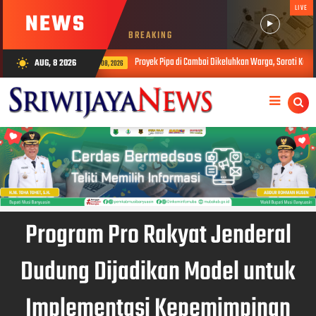
LIVE
NEWS
BREAKING
Proyek Pipa di Cambai Dikeluhkan Warga, Soroti Keselamatan Kerja dan D
AUG, 8 2026
wb_sunny
AUG 08, 2026
Program Pro Rakyat Jenderal
Dudung Dijadikan Model untuk
Implementasi Kepemimpinan