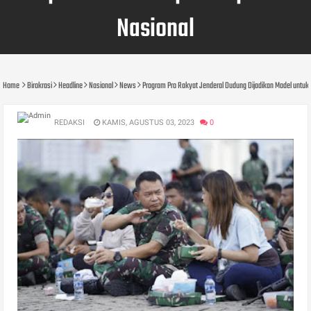
Nasional
Home
Birokrasi
Headline
Nasional
News
Program Pro Rakyat Jenderal Dudung Dijadikan Model untu
REDAKSI
KAMIS, AGUSTUS 03, 2023
0