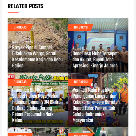
RELATED POSTS
BIROKRASI
BIROKRASI
AUG 08, 2026
Proyek Pipa di Cambai
AUG 08, 2026
Dikeluhkan Warga, Soroti
Dana Desa Muba Tercepat
Keselamatan Kerja dan Debu
dan Akurat, Bupati Toha
Galian
Apresiasi Kinerja Jajaran
BIROKRASI
BIROKRASI
AUG 07, 2026
AUG 07, 2026
Pimpinan BRI Regional
Pemkab Muba Pastikan
Sumsel Panen Raya Melon
Penanganan Longsor dan
Inthanon Binaan YBM BRilian
Kebakaran di Lais Berjalan,
Di Desa Sindur, Dorong
Bupati Toha: Pemerintah
Petani Prabumulih Naik
Selalu Hadir untuk
Kelas
Masyarakat