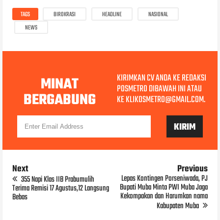
TAGS
BIROKRASI
HEADLINE
NASIONAL
NEWS
KIRIMKAN CV ANDA KE REDAKSI
MINAT
POSMETRO DIBAWAH INI ATAU
BERGABUNG
KE KLIKOSMETRO@GMAIL.COM.
Next
Previous
Lepas Kontingen Porseniwada, PJ
355 Napi Klas IIB Prabumulih
Bupati Muba Minta PWI Muba Jaga
Terima Remisi 17 Agustus,12 Langsung
Kekompakan dan Harumkan nama
Bebas
Kabupaten Muba