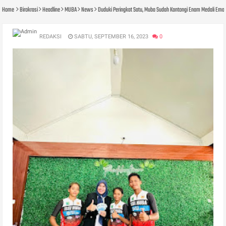
Home
Birokrasi
Headline
MUBA
News
Duduki Peringkat Satu, Muba Sudah Kantongi Enam Medali Ema
REDAKSI
SABTU, SEPTEMBER 16, 2023
0