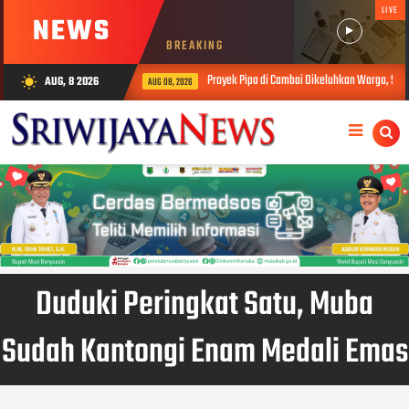
LIVE
NEWS
BREAKING
Proyek Pipa di Cambai Dikeluhkan Warga, Soroti Keselam
AUG, 8 2026
wb_sunny
AUG 08, 2026
Duduki Peringkat Satu, Muba
Sudah Kantongi Enam Medali Emas