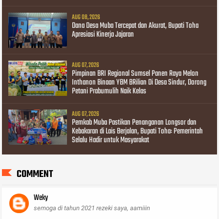
AUG 08, 2026
Dana Desa Muba Tercepat dan Akurat, Bupati Toha
Apresiasi Kinerja Jajaran
AUG 07, 2026
Pimpinan BRI Regional Sumsel Panen Raya Melon
Inthanon Binaan YBM BRilian Di Desa Sindur, Dorong
Petani Prabumulih Naik Kelas
AUG 07, 2026
Pemkab Muba Pastikan Penanganan Longsor dan
Kebakaran di Lais Berjalan, Bupati Toha: Pemerintah
Selalu Hadir untuk Masyarakat
COMMENT
Weky
semoga di tahun 2021 rezeki saya, aamiiin