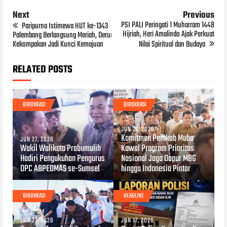
Next
Previous
PSI PALI Peringati 1 Muharram 1448
Paripurna Istimewa HUT ke-1343
Hijriah, Heri Amalindo Ajak Perkuat
Palembang Berlangsung Meriah, Deru:
Kekompakan Jadi Kunci Kemajuan
Nilai Spiritual dan Budaya
RELATED POSTS
BIROKRASI
BIROKRASI
JUN 27, 2026
Komitmen Pemkab Muba
JUN 27, 2026
Wakil Walikota Prabumulih
Kawal Program Prioritas
Hadiri Pengukuhan Pengurus
Nasional Jaga Dapur MBG
DPC ABPEDMAS se-Sumsel
hingga Indonesia Pintar
BIROKRASI
HEADLINE
JUN 27, 2026
JUN 17, 2026