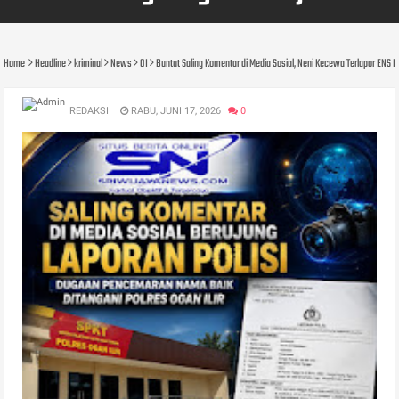
Home
Headline
kriminal
News
OI
Buntut Saling Komentar di Media Sosial, Neni Kecewa Terlapor ENS D
REDAKSI
RABU, JUNI 17, 2026
0