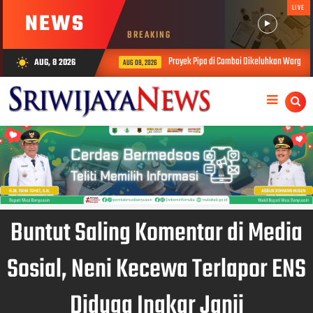
LIVE
NEWS
BREAKING
Proyek Pipa di Cambai Dikeluhkan Warga, Soroti Kese
AUG, 8 2026
wb_sunny
AUG 08, 2026
Buntut Saling Komentar di Media
Sosial, Neni Kecewa Terlapor ENS
Diduga Ingkar Janji