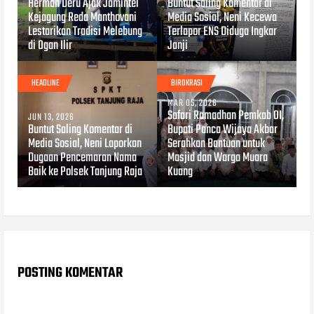
Herman Deru Ajak Jamintel
Buntut Saling Komentar di
Kejagung Reda Manthovani
Media Sosial, Neni Kecewa
Lestarikan Tradisi Melebung
Terlapor ENS Diduga Ingkar
di Ogan Ilir
Janji
HEADLINE
BIROKRASI
MAR 05, 2026
Safari Ramadhan Pemkab OI,
JUN 13, 2026
Buntut Saling Komentar di
Bupati Panca Wijaya Akbar
Media Sosial, Neni Laporkan
Serahkan Bantuan untuk
Dugaan Pencemaran Nama
Masjid dan Warga Muara
Baik ke Polsek Tanjung Raja
Kuang
POSTING KOMENTAR