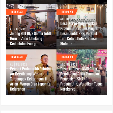
BIROKRASI
BIROKRASI
AUG 05, 2026
Desa Karya Mulya Wakili
Prabumulih dalam Program
AUG 05, 2026
Jelang HUT RI, 3 Sumur Infill
Desa Cantik BPS, Perkuat
Baru di Zona 4 Dukung
Tata Kelola Data Berbasis
Kedaulatan Energi
Statistik
BIROKRASI
BIROKRASI
AUG 03, 2026
AUG 01, 2026
Pemkot Prabumulih Salurkan
Peserta Pasca KMD Gelar
Air Bersih bagi Warga
Pembinaan Rutin Pramuka
Terdampak Kekeringan, H
Penegak di SMAN 1
Arlan : Warga Bisa Lapor Ke
Prabumulih, Wujudkan Tugas
Kelurahan
Narakarya