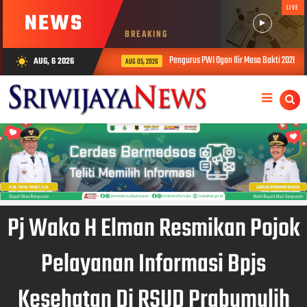
LIVE
NEWS
BREAKING
n Masyarakat Muba Bersatu
Pengurus PWI Ogan Ilir Masa Bakti 2026–20
AUG, 6 2026
wb_sunny
AUG 05, 2026
Pj Wako H Elman Resmikan Pojok
Pelayanan Informasi Bpjs
Kesehatan Di RSUD Prabumulih