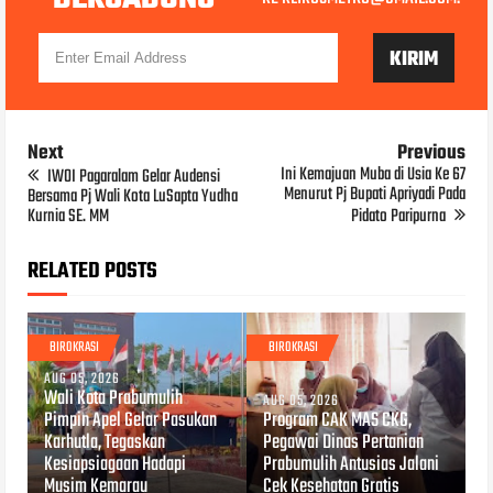
Next
Previous
Ini Kemajuan Muba di Usia Ke 67
IWOI Pagaralam Gelar Audensi
Menurut Pj Bupati Apriyadi Pada
Bersama Pj Wali Kota LuSapta Yudha
Kurnia SE. MM
Pidato Paripurna
RELATED POSTS
BIROKRASI
BIROKRASI
AUG 05, 2026
Wali Kota Prabumulih
AUG 05, 2026
Pimpin Apel Gelar Pasukan
Program CAK MAS CKG,
Karhutla, Tegaskan
Pegawai Dinas Pertanian
Kesiapsiagaan Hadapi
Prabumulih Antusias Jalani
Musim Kemarau
Cek Kesehatan Gratis