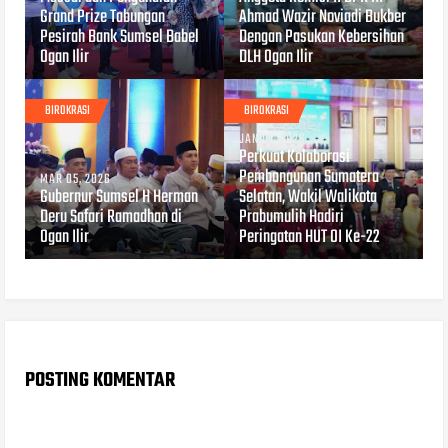
Grand Prize Tabungan
Ahmad Wazir Noviadi Bukber
Pesirah Bank Sumsel Babel
Dengan Pasukan Kebersihan
Ogan Ilir
DLH Ogan Ilir
BIROKRASI
BIROKRASI
JAN 07, 2026
Perkuat Kolaborasi
Pembangunan Sumatera
MAR 05, 2026
Gubernur Sumsel H Herman
Selatan, Wakil Walikota
Deru Safari Ramadhan di
Prabumulih Hadiri
Ogan Ilir
Peringatan HUT OI Ke-22
POSTING KOMENTAR