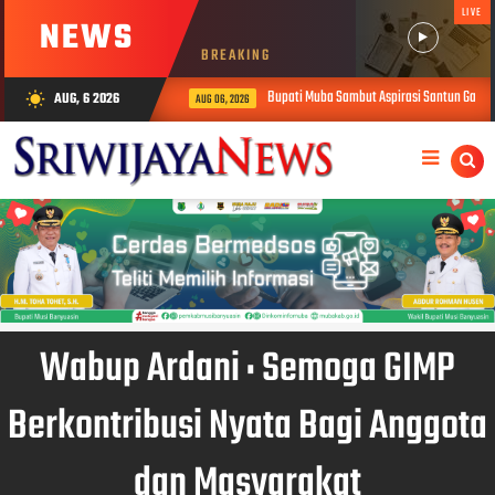
LIVE
NEWS
BREAKING
Bupati Muba Sambut Aspirasi Santun Gabungan
AUG, 6 2026
wb_sunny
AUG 06, 2026
Wabup Ardani : Semoga GIMP
Berkontribusi Nyata Bagi Anggota
dan Masyarakat