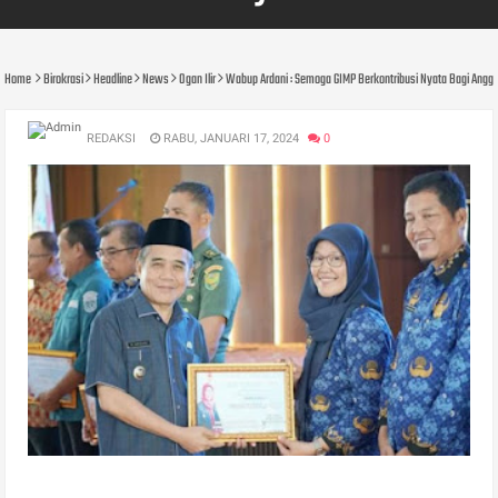
Home
Birokrasi
Headline
News
Ogan Ilir
Wabup Ardani : Semoga GIMP Berkontribusi Nyata Bagi Angg
REDAKSI
RABU, JANUARI 17, 2024
0