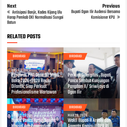
Next
Previous
Bupati Ogan Ilir Audensi Bersama
Antisipasi Banjir, Kades Kijang Ulu
Harap Pemkab OKI Normalisasi Sungai
Komisioner KPU
Batun
RELATED POSTS
BIROKRASI
BIROKRASI
AUG 05, 2026
APR 16, 2026
Pengurus PWI Ogan Ilir Masa
Perkuat Sinergitas , Bupati
Bakti 2026–2029 Resmi
Panca Sambut Kunjungan
Dilantik, Siap Perkuat
Pangdam II/ Sriwijaya di
Profesionalisme Wartawan
Ogan Ilir
BIROKRASI
BIROKRASI
APR 16, 2026
MAR 18, 2026
Bupati Panca Hadiri Senam
Wakil Bupati H Ardani dan
Massal dan Pengundian
Anggota Komisi II DPR RI