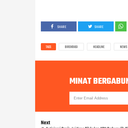
SHARE
SHARE
TAGS
BIROKRASI
HEADLINE
NEWS
MINAT BERGABU
Next