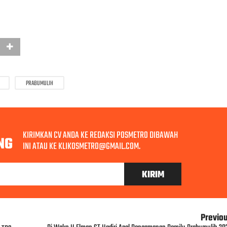
PRABUMULIH
KIRIMKAN CV ANDA KE REDAKSI POSMETRO DIBAWAH
NG
INI ATAU KE KLIKOSMETRO@GMAIL.COM.
Previo