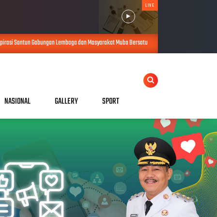
LIVE
Lembaga dan Masyarakat Muba Bersatu
Pengurus PWI Ogan Ilir Masa Bak
AUG 05, 2026
NASIONAL
GALLERY
SPORT