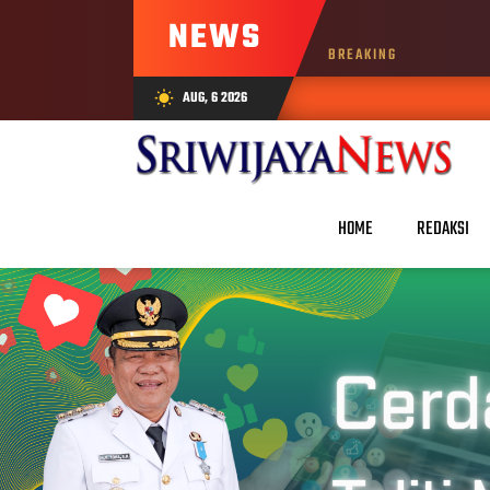
NEWS
BREAKING
AUG, 6 2026
wb_sunny
HOME
REDAKSI