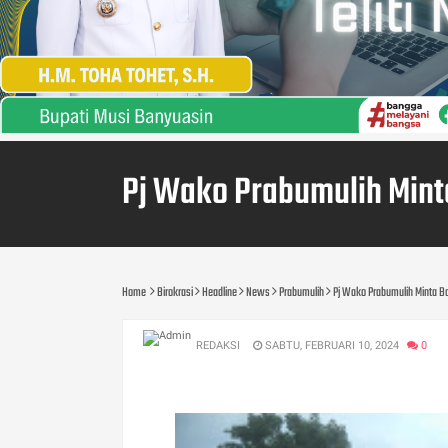
Pj Wako Prabumulih Min
Home
Birokrasi
Headline
News
Prabumulih
Pj Wako Prabumulih Minta 
REDAKSI
SABTU, FEBRUARI 10, 2024
0