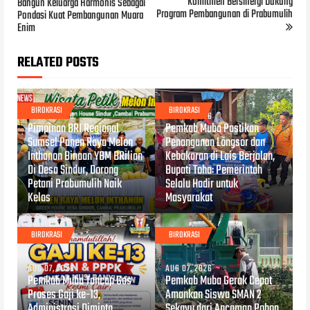
Komitmen Bersinergi Dukung
Bangun Keluarga Harmonis Sebagai
Program Pembangunan di Prabumulih
Pondasi Kuat Pembangunan Muara
Enim
RELATED POSTS
BIROKRASI
BIROKRASI
AUG 07, 2026
AUG 07, 2026
Pimpinan BRI Regional
Pemkab Muba Pastikan
Sumsel Panen Raya Melon
Penanganan Longsor dan
Inthanon Binaan YBM BRilian
Kebakaran di Lais Berjalan,
Di Desa Sindur, Dorong
Bupati Toha: Pemerintah
Petani Prabumulih Naik
Selalu Hadir untuk
Kelas
Masyarakat
BIROKRASI
BIROKRASI
AUG 07, 2026
AUG 07, 2026
Pemkab Muba Tancap Gas
Pemkab Muba Gerak Cepat
Proses Gaji ke-13,
Amankan Siswa SMAN 2
Administrasi Diminta
Sekayu dari Ancaman Pohon