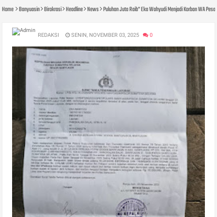
Home
Banyuasin
Birokrasi
Headline
News
Puluhan Juta Raib" Eka Wahyudi Menjadi Korban WA Pesan
REDAKSI
SENIN, NOVEMBER 03, 2025
0