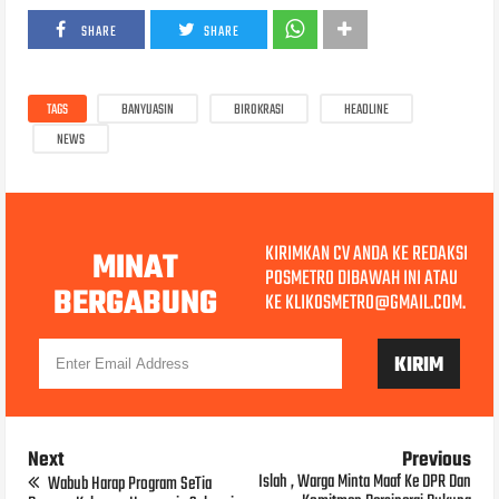
SHARE
SHARE
TAGS
BANYUASIN
BIROKRASI
HEADLINE
NEWS
KIRIMKAN CV ANDA KE REDAKSI
MINAT
POSMETRO DIBAWAH INI ATAU
BERGABUNG
KE KLIKOSMETRO@GMAIL.COM.
Next
Previous
Islah , Warga Minta Maaf Ke DPR Dan
Wabub Harap Program SeTia