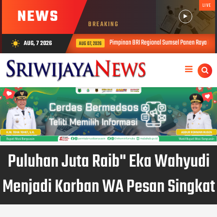
LIVE
NEWS
BREAKING
Pimpinan BRI Regional Sumsel Panen Raya Melon Inthanon
AUG, 7 2026
wb_sunny
AUG 07, 2026
Puluhan Juta Raib" Eka Wahyudi
Menjadi Korban WA Pesan Singkat