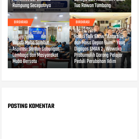
Rampung Secepatnya
Tua Rawan Tumbang
BIROKRASI
BIROKRASI
AUG 06, 2026
Hadiri Talk Show "Antartika
AUG 06, 2026
Bupati Muba Sambut
dan Masa Depan Bumi" Yang
Aspirasi Santun Gabungan
Digagas SMAN 2 , Wawako
Lembaga dan Masyarakat
Prabumulih Dorong Pelajar
Muba Bersatu
Peduli Perubahan Iklim
POSTING KOMENTAR