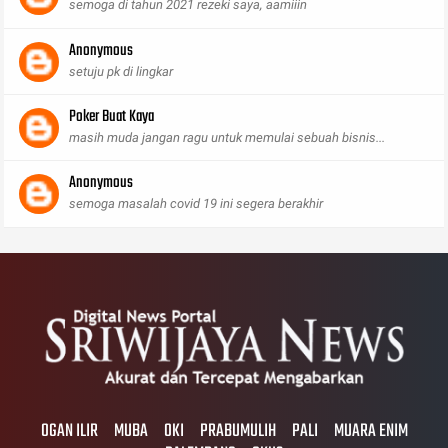
semoga di tahun 2021 rezeki saya, aamiiin
Anonymous
setuju pk di lingkar
Poker Buat Kaya
masih muda jangan ragu untuk memulai sebuah bisnis...
Anonymous
semoga masalah covid 19 ini segera berakhir
OGAN ILIR
MUBA
OKI
PRABUMULIH
PALI
MUARA ENIM