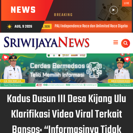
LIVE
NEWS
BREAKING
PALI Independence Race dan Unlimited Race Digelar, Total Hadiah Rp3,5 Juta
AUG, 9 2026
wb_sunny
AUG 09, 2026
Kadus Dusun III Desa Kijang Ulu
Klarifikasi Video Viral Terkait
Bansos: “Informasinya Tidak