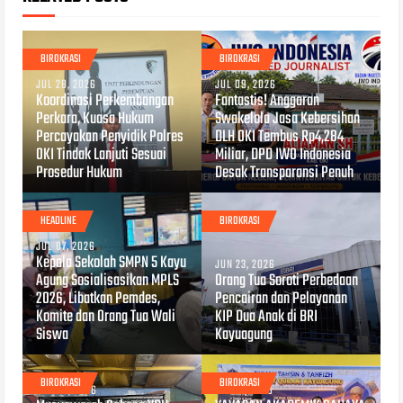
BIROKRASI
BIROKRASI
JUL 28, 2026
JUL 09, 2026
Koordinasi Perkembangan
Fantastis! Anggaran
Perkara, Kuasa Hukum
Swakelola Jasa Kebersihan
Percayakan Penyidik Polres
DLH OKI Tembus Rp4,284
OKI Tindak Lanjuti Sesuai
Miliar, DPD IWO Indonesia
Prosedur Hukum
Desak Transparansi Penuh
HEADLINE
BIROKRASI
JUL 07, 2026
Kepala Sekolah SMPN 5 Kayu
JUN 23, 2026
Agung Sosialisasikan MPLS
Orang Tua Soroti Perbedaan
2026, Libatkan Pemdes,
Pencairan dan Pelayanan
Komite dan Orang Tua Wali
KIP Dua Anak di BRI
Siswa
Kayuagung
BIROKRASI
BIROKRASI
JUN 20, 2026
JUN 17, 2026