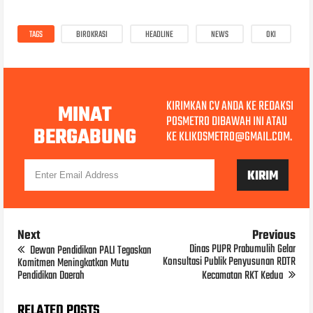
TAGS
BIROKRASI
HEADLINE
NEWS
OKI
KIRIMKAN CV ANDA KE REDAKSI
MINAT
POSMETRO DIBAWAH INI ATAU
BERGABUNG
KE KLIKOSMETRO@GMAIL.COM.
Next
Previous
Dinas PUPR Prabumulih Gelar
Dewan Pendidikan PALI Tegaskan
Konsultasi Publik Penyusunan RDTR
Komitmen Meningkatkan Mutu
Pendidikan Daerah
Kecamatan RKT Kedua
RELATED POSTS