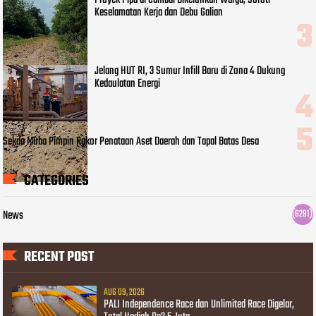
Proyek Pipa di Cambai Dikeluhkan Warga, Soroti
Keselamatan Kerja dan Debu Galian
Jelang HUT RI, 3 Sumur Infill Baru di Zona 4 Dukung
Kedaulatan Energi
Sekda Muba Pimpin Rakor Penataan Aset Daerah dan Tapal Batas Desa
CATEGORIES
News
(6291)
RECENT POST
AUG 09, 2026
PALI Independence Race dan Unlimited Race Digelar,