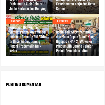
Prabumulih Ajak Pelajar
Keselamatan Kerja dan Debu
Jauhi Narkoba dan Bullying
Galian
BIROKRASI
BIROKRASI
AUG 07, 2026
Pimpinan BRI Regional
AUG 06, 2026
Sumsel Panen Raya Melon
Hadiri Talk Show "Antartika
Inthanon Binaan YBM BRilian
dan Masa Depan Bumi" Yang
Di Desa Sindur, Dorong
Digagas SMAN 2 , Wawako
Petani Prabumulih Naik
Prabumulih Dorong Pelajar
Kelas
Peduli Perubahan Iklim
POSTING KOMENTAR