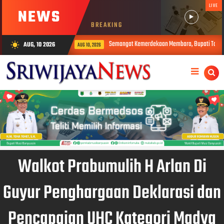
LIVE
NEWS
BREAKING
Semangat Kemerdekaan Membara, Bupati Toha Buka Lomba Bari
AUG, 10 2026
wb_sunny
AUG 10, 2026
Walkot Prabumulih H Arlan Di
Guyur Penghargaan Deklarasi dan
Pencapaian UHC Kategori Madya