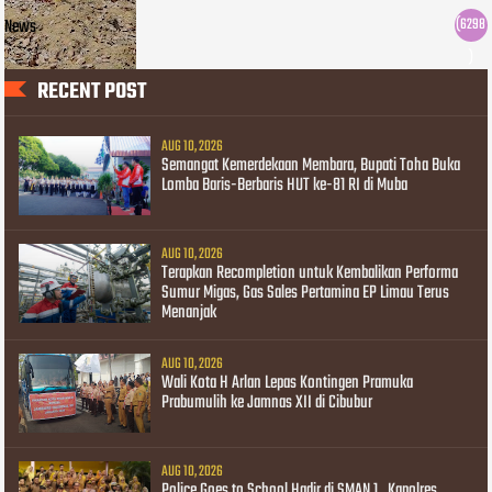
News
(6298
)
RECENT POST
AUG 10, 2026
Semangat Kemerdekaan Membara, Bupati Toha Buka
Lomba Baris-Berbaris HUT ke-81 RI di Muba
AUG 10, 2026
Terapkan Recompletion untuk Kembalikan Performa
Sumur Migas, Gas Sales Pertamina EP Limau Terus
Menanjak
AUG 10, 2026
Wali Kota H Arlan Lepas Kontingen Pramuka
Prabumulih ke Jamnas XII di Cibubur
AUG 10, 2026
Police Goes to School Hadir di SMAN 1 , Kapolres