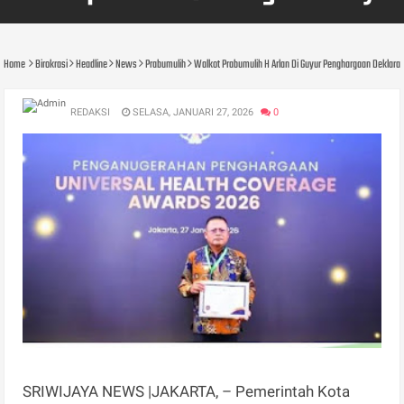
Home
Birokrasi
Headline
News
Prabumulih
Walkot Prabumulih H Arlan Di Guyur Penghargaan Deklara
REDAKSI
SELASA, JANUARI 27, 2026
0
SRIWIJAYA NEWS |JAKARTA, – Pemerintah Kota