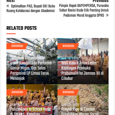
Next
Previous
Pimpin Rapat BAPEMPERDA, Purwaka
Optimalkan PAD, Bupati OKI Buka
Sebut Revisi Kode Etik Penting Untuk
Ruang Kolaborasi dengan Akademisi
Pedoman Moral Anggota DPRD
RELATED POSTS
BIROKRASI
BIROKRASI
AUG 10, 2026
Terapkan Recompletion
AUG 10, 2026
untuk Kembalikan Performa
Wali Kota H Arlan Lepas
Sumur Migas, Gas Sales
Kontingen Pramuka
Pertamina EP Limau Terus
Prabumulih ke Jamnas XII di
Menanjak
Cibubur
BIROKRASI
BIROKRASI
AUG 10, 2026
AUG 08, 2026
Police Goes to School Hadir
Proyek Pipa di Cambai
di SMAN 1 , Kapolres
Dikeluhkan Warga, Soroti