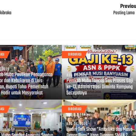
Previo
kibraka
Posting Lama
ASI
BIROKRASI
, 2026
b Muba Pastikan Penanganan
AUG 07, 2026
or dan Kebakaran di Lais
Pemkab Muba Tancap Gas Proses Gaji
an, Bupati Toha: Pemerintah
ke-13, Administrasi Diminta Rampung
u Hadir untuk Masyarakat
Secepatnya
ASI
BIROKRASI
AUG 06, 2026
Hadiri Talk Show "Antartika dan Masa
, 2026
i Muba Sambut Aspirasi Santun
Depan Bumi" Yang Digagas SMAN 2 ,