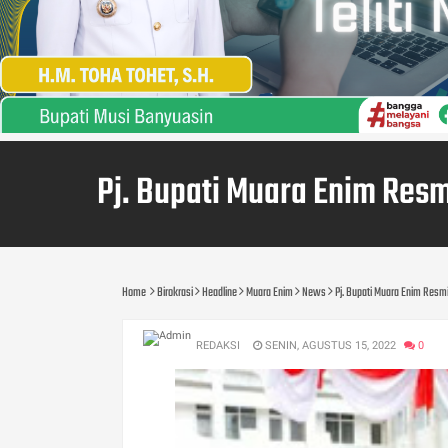
Pj. Bupati Muara Enim Res
Home
Birokrasi
Headline
Muara Enim
News
Pj. Bupati Muara Enim Resm
REDAKSI
SENIN, AGUSTUS 15, 2022
0