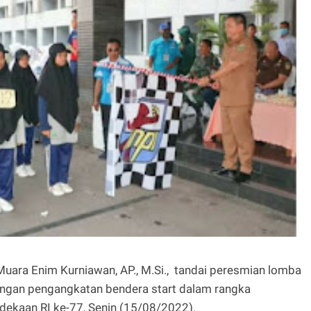
Muara Enim Kurniawan, AP., M.Si., tandai peresmian lomba
engan pengangkatan bendera start dalam rangka
ekaan RI ke-77, Senin (15/08/2022).