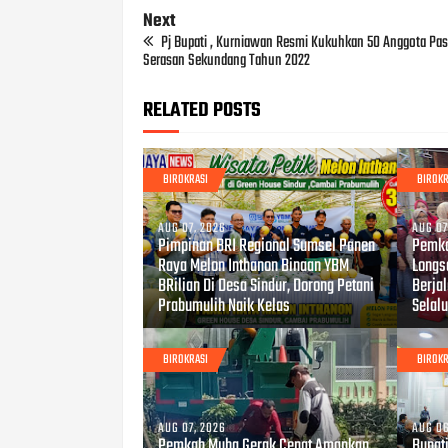
Next
Pj Bupati , Kurniawan Resmi Kukuhkan 50 Anggota Pas
Serasan Sekundang Tahun 2022
RELATED POSTS
BIROKRASI
BIROKR
AUG 07, 2026
AUG 07
Pimpinan BRI Regional Sumsel Panen
Pemka
Raya Melon Inthanon Binaan YBM
Longs
BRilian Di Desa Sindur, Dorong Petani
Berjal
Prabumulih Naik Kelas
Selal
BIROKRASI
BIROKR
AUG 07, 2026
AUG 06
Pemkab Muba Gerak Cepat Amankan
Bupat