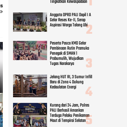
Tingkatkan Kewaspadaan
us
Anggota DPRD PALI Dapil I A
Gelar Reses Ke-II, Serap
Aspirasi Warga Talang Ubi
Peserta Pasca KMD Gelar
Pembinaan Rutin Pramuka
Penegak di SMAN 1
Prabumulih, Wujudkan
Tugas Narakarya
Jelang HUT RI, 3 Sumur Infill
Baru di Zona 4 Dukung
Kedaulatan Energi
Kurang dari 24 Jam, Polres
PALI Berhasil Amankan
Terduga Pelaku Penikaman
Maut di Tempirai Selatan