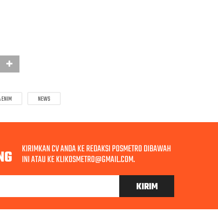
 ENIM
NEWS
KIRIMKAN CV ANDA KE REDAKSI POSMETRO DIBAWAH
NG
INI ATAU KE KLIKOSMETRO@GMAIL.COM.