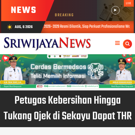
LIVE
NEWS
BREAKING
r Masa Bakti 2026–2029 Resmi Dilantik, Siap Perkuat Profesionalisme Wartawan
AUG, 6 2026
wb_sunny
AUG 0
Petugas Kebersihan Hingga
Tukang Ojek di Sekayu Dapat THR