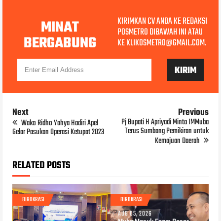
KIRIMKAN CV ANDA KE REDAKSI
MINAT
POSMETRO DIBAWAH INI ATAU
BERGABUNG
KE KLIKOSMETRO@GMAIL.COM.
Next
Previous
Pj Bupati H Apriyadi Minta IMMuba
Wako Ridho Yahya Hadiri Apel
Terus Sumbang Pemikiran untuk
Gelar Pasukan Operasi Ketupat 2023
Kemajuan Daerah
RELATED POSTS
BIROKRASI
BIROKRASI
AUG 05, 2026