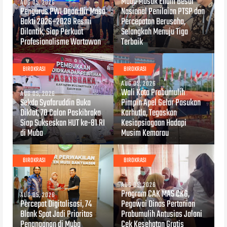
Muba Masuk Enam Besar
AUG 05, 2026
Pengurus PWI Ogan Ilir Masa
Nasional Penilaian PTSP dan
Bakti 2026–2029 Resmi
Percepatan Berusaha,
Dilantik, Siap Perkuat
Selangkah Menuju Tiga
Profesionalisme Wartawan
Terbaik
BIROKRASI
BIROKRASI
AUG 05, 2026
Wali Kota Prabumulih
AUG 05, 2026
Sekda Syafaruddin Buka
Pimpin Apel Gelar Pasukan
Diklat, 70 Calon Paskibraka
Karhutla, Tegaskan
Siap Sukseskan HUT ke-81 RI
Kesiapsiagaan Hadapi
di Muba
Musim Kemarau
BIROKRASI
BIROKRASI
AUG 05, 2026
Program CAK MAS CKG,
AUG 05, 2026
Percepat Digitalisasi, 74
Pegawai Dinas Pertanian
Blank Spot Jadi Prioritas
Prabumulih Antusias Jalani
Penanganan di Muba
Cek Kesehatan Gratis