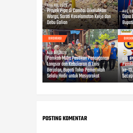
AUG 08, 2026
Proyek Pipa di Cambai Dikeluhkan
AUG 08
Warga, Soroti Keselamatan Kerja dan
Dana 
Debu Galian
Bupati
BIROKRASI
BIROKR
AUG 07, 2026
Pemkab Muba Pastikan Penanganan
AUG 07
Longsor dan Kebakaran di Lais
Pemka
Berjalan, Bupati Toha: Pemerintah
ke-13
Selalu Hadir untuk Masyarakat
Secep
POSTING KOMENTAR