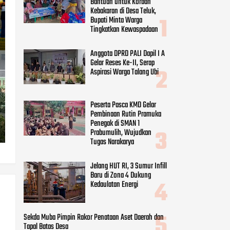
Bantuan untuk Korban
Kebakaran di Desa Teluk,
Bupati Minta Warga
Tingkatkan Kewaspadaan
Anggota DPRD PALI Dapil I A
Gelar Reses Ke-II, Serap
Aspirasi Warga Talang Ubi
Peserta Pasca KMD Gelar
Pembinaan Rutin Pramuka
Penegak di SMAN 1
Prabumulih, Wujudkan
Tugas Narakarya
Jelang HUT RI, 3 Sumur Infill
Baru di Zona 4 Dukung
Kedaulatan Energi
Sekda Muba Pimpin Rakor Penataan Aset Daerah dan
Tapal Batas Desa