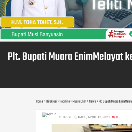
Plt. Bupati Muara EnimMelayat 
Home
Birokrasi
Headline
Muara Enim
News
Plt. Bupati Muara EnimMela
REDAKSI
RABU, APRIL 12, 2023
0