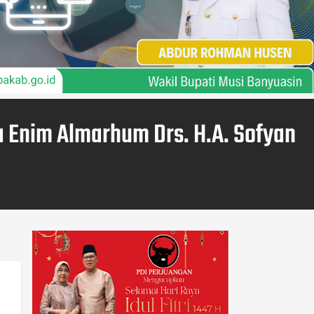
 Enim Almarhum Drs. H.A. Sofyan