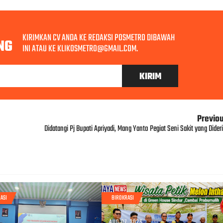
KIRIMKAN CV ANDA KE REDAKSI POSMETRO DIBAWAH
NG
INI ATAU KE KLIKOSMETRO@GMAIL.COM.
Previo
Didatangi Pj Bupati Apriyadi, Mang Yanto Pegiat Seni Sakit yang Dideri
ASI
BIROKRASI
AUG 07, 2026