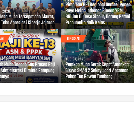
Pimpinan BRI Regional Sumsel Panen
Raya Melon Inthanon Binaan YBM
, 2026
Desa Muba Tercepat dan Akurat,
BRilian Di Desa Sindur, Dorong Petani
 Toha Apresiasi Kinerja Jajaran
Prabumulih Naik Kelas
ASI
BIROKRASI
, 2026
AUG 07, 2026
b Muba Tancap Gas Proses Gaji
Pemkab Muba Gerak Cepat Amankan
, Administrasi Diminta Rampung
Siswa SMAN 2 Sekayu dari Ancaman
atnya
Pohon Tua Rawan Tumbang