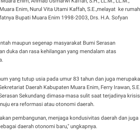
i Muara Enim, Ahmad Usmarwi Kaffah, S.H., LL.M., LL.M.,
Muara Enim, Nurul Vita Utami Kaffah, S.E.,melayat ke rumah
fatnya Bupati Muara Enim 1998-2003, Drs. H.A. Sofyan
erintah maupun segenap masyarakat Bumi Serasan
an duka dan rasa kehilangan yang mendalam atas
a.
um yang tutup usia pada umur 83 tahun dan juga merupak
kretariat Daerah Kabupaten Muara Enim, Ferry Irawan, S.E.
Serasan Sekundang dimasa-masa sulit saat terjadinya krisis
nuju era reformasi atau otonomi daerah.
rakan pembangunan, menjaga kondusivitas daerah dan juga
ebagai daerah otonomi baru," ungkapnya.