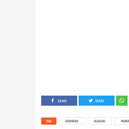
SHARE
SHARE
TAGS
BIROKRASI
HEADLINE
MUARA