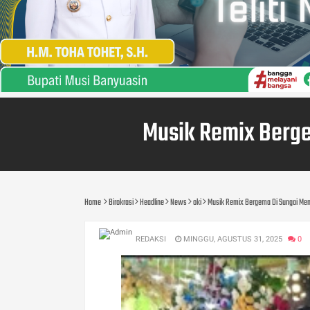
Musik Remix Berge
Home
Birokrasi
Headline
News
oki
Musik Remix Bergema Di Sungai Men
REDAKSI
MINGGU, AGUSTUS 31, 2025
0