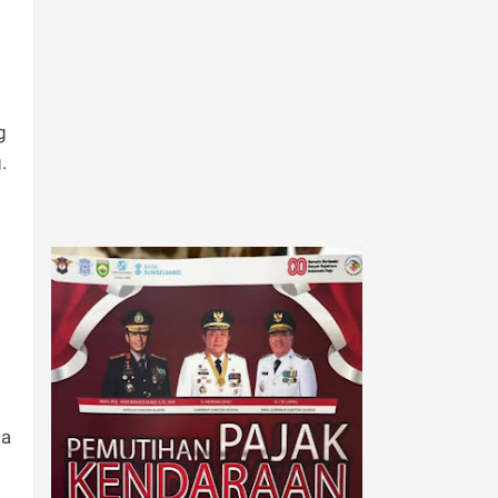
g
g.
ga