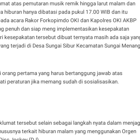
at atas pemutaran musik remik hingga larut malam dan
ra hiburan hanya dibatasi pada pukul 17.00 WIB dan itu
 pada acara Rakor Forkopimdo OKI dan Kapolres OKI AKBP
kung penuh dan siap meng implementasikan kesepakatan
i kesepakatan tersebut dibuat ternyata masih ada saja yan
 yang terjadi di Desa Sungai Sibur Kecamatan Sungai Menan
i orang pertama yang harus bertanggung jawab atas
ti peraturan jika memang sudah di sosialisasikan.
aklumat tersebut selain sebagai langkah nyata dalam menja
hususnya terkait hiburan malam yang menggunakan Orgen
Disc Jockey (DJ).