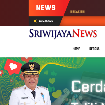
NEWS
BREAKING
AUG, 8 2026
wb_sunny
AUG
HOME
REDAKSI