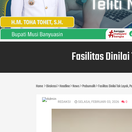
Fasilitas Dinil
Home
Birokrasi
Headline
News
Prabumulih
Fasilitas Dinilai Tak Layak
REDAKSI
SELASA, FEBRUARI 03, 2026
0