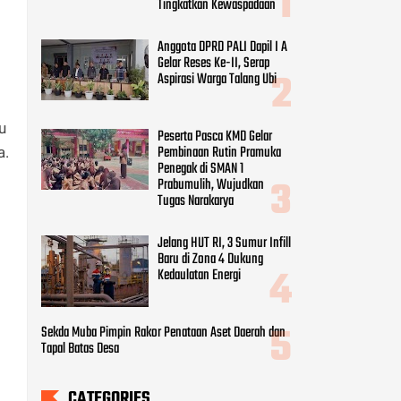
Tingkatkan Kewaspadaan
Anggota DPRD PALI Dapil I A
Gelar Reses Ke-II, Serap
Aspirasi Warga Talang Ubi
u
Peserta Pasca KMD Gelar
Pembinaan Rutin Pramuka
a.
Penegak di SMAN 1
Prabumulih, Wujudkan
Tugas Narakarya
Jelang HUT RI, 3 Sumur Infill
Baru di Zona 4 Dukung
Kedaulatan Energi
Sekda Muba Pimpin Rakor Penataan Aset Daerah dan
Tapal Batas Desa
CATEGORIES