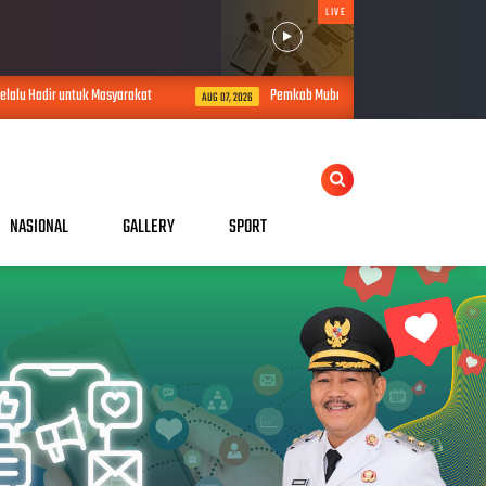
LIVE
 Hadir untuk Masyarakat
Pemkab Muba Tancap Gas Proses Gaji ke-13, A
AUG 07, 2026
NASIONAL
GALLERY
SPORT