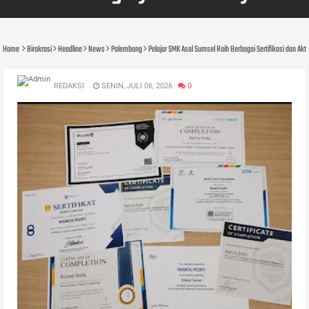
Home
Birokrasi
Headline
News
Palembang
Pelajar SMK Asal Sumsel Raih Berbagai Sertifikasi dan Akti
REDAKSI
SENIN, JULI 06, 2026
0