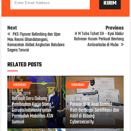
Next
Previous
H M Toha Tohet SH - Kyai Abdur
PKS Flyover Belimbing dan Ujan
Rohman Husen Perkuat Benteng
Mas Resmi Ditandatangani,
Kemacetan Akibat Angkutan Batubara
Antinarkoba di Muba
Segera Terurai
RELATED POSTS
BIROKRASI
BIROKRASI
JUL 07, 2026
Herman Deru Dukung
JUL 06, 2026
Pembaruan Kerja Sama
Pelajar SMK Asal Sumsel
Garuda Indonesia untuk
Raih Berbagai Sertifikasi dan
Permudah Mobilitas ASN
Aktif di Bidang
Sumsel
Cybersecurity