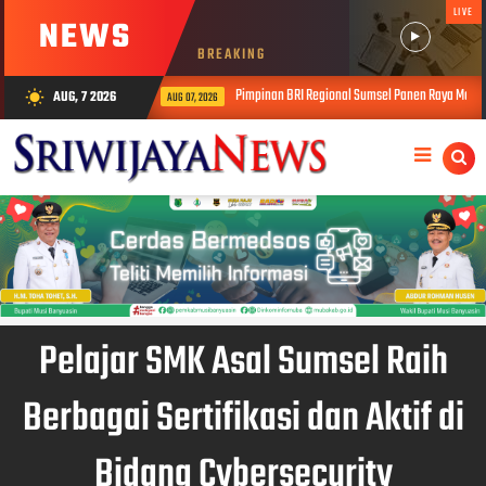
LIVE
NEWS
BREAKING
Pimpinan BRI Regional Sumsel Panen Raya Melon Inthanon Bina
AUG, 7 2026
wb_sunny
AUG 07, 2026
Pelajar SMK Asal Sumsel Raih
Berbagai Sertifikasi dan Aktif di
Bidang Cybersecurity