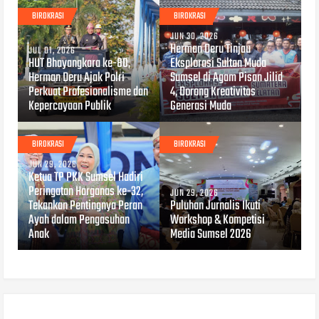
BIROKRASI
BIROKRASI
JUN 30, 2026
Herman Deru Tinjau
JUL 01, 2026
HUT Bhayangkara ke-80,
Eksplorasi Sultan Muda
Herman Deru Ajak Polri
Sumsel di Agam Pisan Jilid
Perkuat Profesionalisme dan
4, Dorong Kreativitas
Kepercayaan Publik
Generasi Muda
BIROKRASI
BIROKRASI
JUN 29, 2026
Ketua TP PKK Sumsel Hadiri
Peringatan Harganas ke-32,
JUN 29, 2026
Tekankan Pentingnya Peran
Puluhan Jurnalis Ikuti
Ayah dalam Pengasuhan
Workshop & Kompetisi
Anak
Media Sumsel 2026