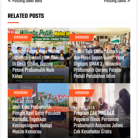
Posting Lebih Baru
Posting Lama
RELATED POSTS
BIROKRASI
BIROKRASI
AUG 07, 2026
Pimpinan BRI Regional
AUG 06, 2026
Sumsel Panen Raya Melon
Hadiri Talk Show "Antartika
Inthanon Binaan YBM BRilian
dan Masa Depan Bumi" Yang
Di Desa Sindur, Dorong
Digagas SMAN 2 , Wawako
Petani Prabumulih Naik
Prabumulih Dorong Pelajar
Kelas
Peduli Perubahan Iklim
BIROKRASI
BIROKRASI
AUG 05, 2026
Wali Kota Prabumulih
AUG 05, 2026
Pimpin Apel Gelar Pasukan
Program CAK MAS CKG,
Karhutla, Tegaskan
Pegawai Dinas Pertanian
Kesiapsiagaan Hadapi
Prabumulih Antusias Jalani
Musim Kemarau
Cek Kesehatan Gratis