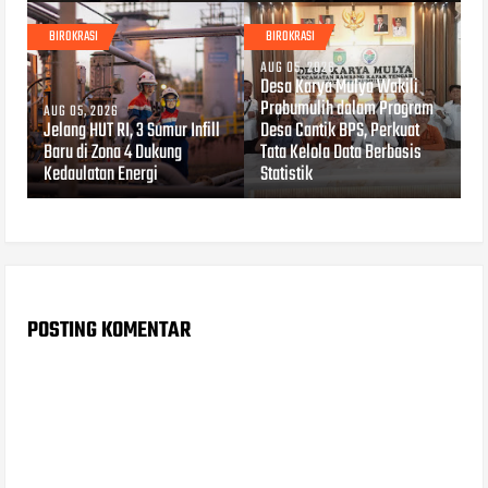
BIROKRASI
BIROKRASI
AUG 05, 2026
Desa Karya Mulya Wakili
Prabumulih dalam Program
AUG 05, 2026
Jelang HUT RI, 3 Sumur Infill
Desa Cantik BPS, Perkuat
Baru di Zona 4 Dukung
Tata Kelola Data Berbasis
Kedaulatan Energi
Statistik
POSTING KOMENTAR