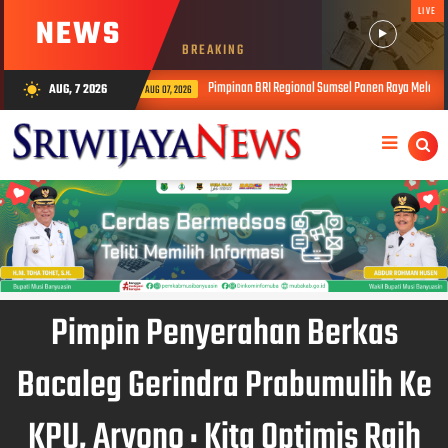
LIVE
NEWS
BREAKING
Pimpinan BRI Regional Sumsel Panen Raya Melon Inthanon Binaan YBM
AUG, 7 2026
wb_sunny
AUG 07, 2026
Pimpin Penyerahan Berkas
Bacaleg Gerindra Prabumulih Ke
KPU, Aryono : Kita Optimis Raih