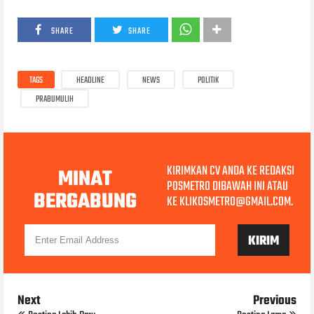
SHARE
SHARE
TAGS
HEADLINE
NEWS
POLITIK
PRABUMULIH
KIRIMKAN CV ANDA KE REDAKSI
MINAT
POSMETRO DIBAWAH INI ATAU
BERGABUNG
KE KLIKOSMETRO@GMAIL.COM.
Next
Previous