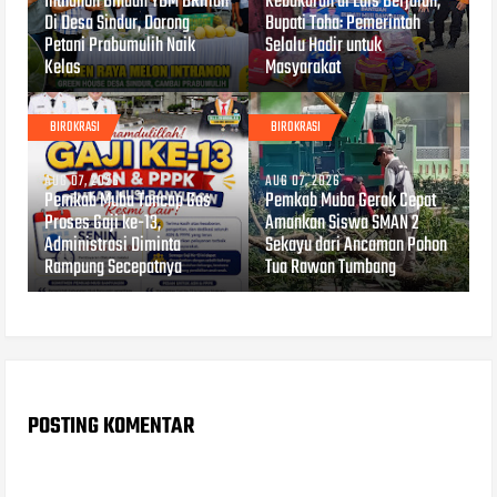
Inthanon Binaan YBM BRilian
Kebakaran di Lais Berjalan,
Di Desa Sindur, Dorong
Bupati Toha: Pemerintah
Petani Prabumulih Naik
Selalu Hadir untuk
Kelas
Masyarakat
BIROKRASI
BIROKRASI
AUG 07, 2026
AUG 07, 2026
Pemkab Muba Tancap Gas
Pemkab Muba Gerak Cepat
Proses Gaji ke-13,
Amankan Siswa SMAN 2
Administrasi Diminta
Sekayu dari Ancaman Pohon
Rampung Secepatnya
Tua Rawan Tumbang
POSTING KOMENTAR