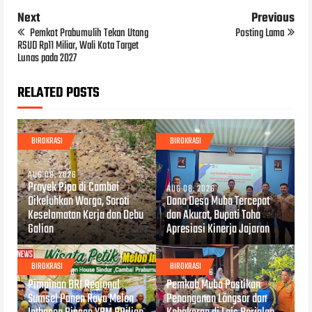
Next
Previous
Pemkot Prabumulih Tekan Utang
Posting Lama
RSUD Rp11 Miliar, Wali Kota Target
Lunas pada 2027
RELATED POSTS
BIROKRASI
BIROKRASI
AUG 08, 2026
Proyek Pipa di Cambai
AUG 08, 2026
Dikeluhkan Warga, Soroti
Dana Desa Muba Tercepat
Keselamatan Kerja dan Debu
dan Akurat, Bupati Toha
Galian
Apresiasi Kinerja Jajaran
BIROKRASI
BIROKRASI
AUG 07, 2026
AUG 07, 2026
Pimpinan BRI Regional
Pemkab Muba Pastikan
Sumsel Panen Raya Melon
Penanganan Longsor dan