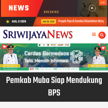
LIVE
NEWS
BREAKING
Proyek Pipa di Cambai Dikeluhkan Warga, Soroti Kes
AUG, 8 2026
wb_sunny
AUG 08, 2026
Pemkab Muba Siap Mendukung
BPS