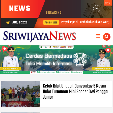
LIVE
NEWS
BREAKING
Proyek Pipa di Cambai Dikeluhkan Warga, So
AUG, 8 2026
wb_sunny
AUG 08, 2026
Cetak Bibit Unggul, Danyonkav 5 Resmi
Buka Turnamen Mini Soccer Dwi Pangga
Junior